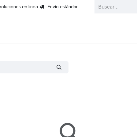
voluciones en línea
Envío estándar
cios
Precios
Quienes Somos
Eventos
Blog
Ayuda